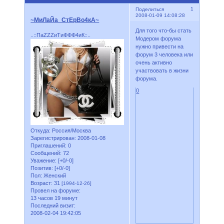
1
Поделиться
2008-01-09 14:08:28
~МиЛаЙа_СтЕрВо4кА~
Для того что-бы стать
..::ПаZZZиТиФФФ4иК::..
Модером форума
нужно привести на
форум 3 человека или
очень активно
участвовать в жизни
форума.
0
Откуда:
Россия/Москва
Зарегистрирован
: 2008-01-08
Приглашений:
0
Сообщений:
72
Уважение:
[+0/-0]
Позитив:
[+0/-0]
Пол:
Женский
Возраст:
31
[1994-12-26]
Провел на форуме:
13 часов 19 минут
Последний визит:
2008-02-04 19:42:05