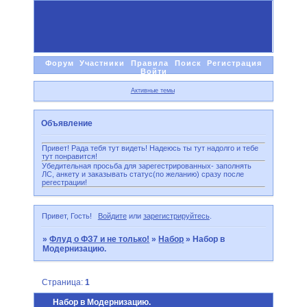
Форум
Участники
Правила
Поиск
Регистрация
Войти
Активные темы
Объявление
Привет! Рада тебя тут видеть! Надеюсь ты тут надолго и тебе
тут понравится!
Убедительная просьба для зарегестрированных- заполнять
ЛС, анкету и заказывать статус(по желанию) сразу после
регестрации!
Привет, Гость!
Войдите
или
зарегистрируйтесь
.
»
Флуд о ФЗ7 и не только!
»
Набор
»
Набор в
Модернизацию.
Страница:
1
Набор в Модернизацию.