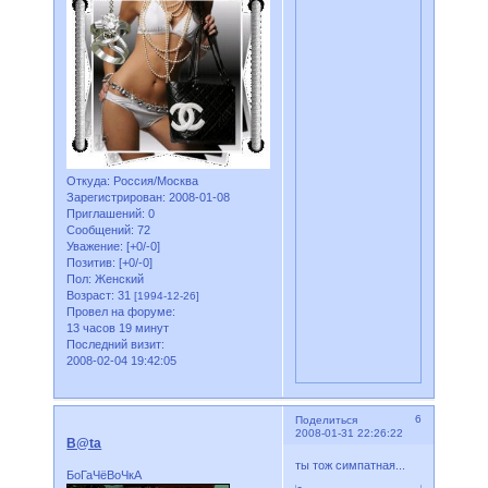
Откуда:
Россия/Москва
Зарегистрирован
: 2008-01-08
Приглашений:
0
Сообщений:
72
Уважение:
[+0/-0]
Позитив:
[+0/-0]
Пол:
Женский
Возраст:
31
[1994-12-26]
Провел на форуме:
13 часов 19 минут
Последний визит:
2008-02-04 19:42:05
6
Поделиться
2008-01-31 22:26:22
B@ta
ты тож симпатная...
БоГаЧёВоЧкА