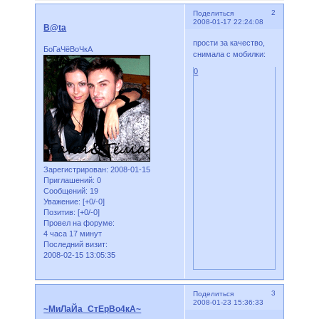
2
Поделиться
2008-01-17 22:24:08
B@ta
прости за качество,
БоГаЧёВоЧкА
снимала с мобилки:
0
Зарегистрирован
: 2008-01-15
Приглашений:
0
Сообщений:
19
Уважение:
[+0/-0]
Позитив:
[+0/-0]
Провел на форуме:
4 часа 17 минут
Последний визит:
2008-02-15 13:05:35
3
Поделиться
2008-01-23 15:36:33
~МиЛаЙа_СтЕрВо4кА~