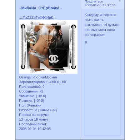
1
Поделиться
2008-01-08 22:37:34
~МиЛаЙа_СтЕрВо4кА~
Каждому интересно
..::ПаZZZиТиФФФ4иК::..
знать как ты
выглядишь! И думаю
все выставят свои
фотографии.
0
Откуда:
Россия/Москва
Зарегистрирован
: 2008-01-08
Приглашений:
0
Сообщений:
72
Уважение:
[+0/-0]
Позитив:
[+0/-0]
Пол:
Женский
Возраст:
31
[1994-12-26]
Провел на форуме:
13 часов 19 минут
Последний визит:
2008-02-04 19:42:05