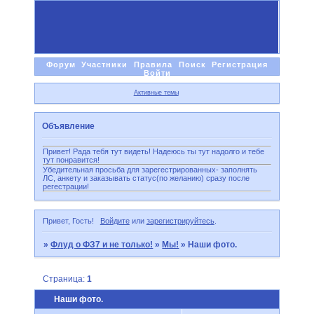
Форум
Участники
Правила
Поиск
Регистрация
Войти
Активные темы
Объявление
Привет! Рада тебя тут видеть! Надеюсь ты тут надолго и тебе
тут понравится!
Убедительная просьба для зарегестрированных- заполнять
ЛС, анкету и заказывать статус(по желанию) сразу после
регестрации!
Привет, Гость!
Войдите
или
зарегистрируйтесь
.
»
Флуд о ФЗ7 и не только!
»
Мы!
»
Наши фото.
Страница:
1
Наши фото.