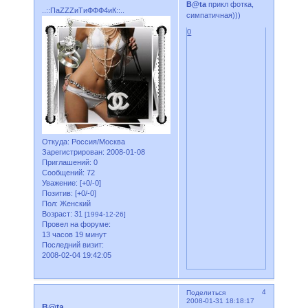
B@ta
прикл фотка,
..::ПаZZZиТиФФФ4иК::..
симпатичная)))
0
Откуда:
Россия/Москва
Зарегистрирован
: 2008-01-08
Приглашений:
0
Сообщений:
72
Уважение:
[+0/-0]
Позитив:
[+0/-0]
Пол:
Женский
Возраст:
31
[1994-12-26]
Провел на форуме:
13 часов 19 минут
Последний визит:
2008-02-04 19:42:05
4
Поделиться
2008-01-31 18:18:17
B@ta