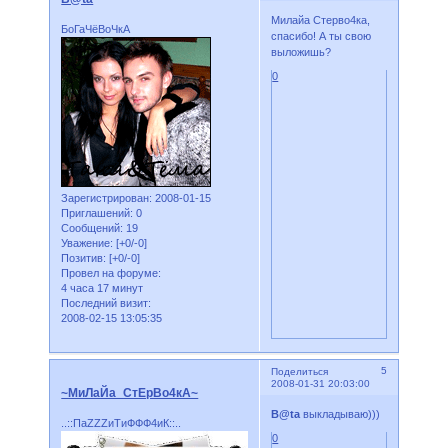
Милайа Стерво4ка,
БоГаЧёВоЧкА
спасибо! А ты свою
выложишь?
0
Зарегистрирован
: 2008-01-15
Приглашений:
0
Сообщений:
19
Уважение:
[+0/-0]
Позитив:
[+0/-0]
Провел на форуме:
4 часа 17 минут
Последний визит:
2008-02-15 13:05:35
5
Поделиться
2008-01-31 20:03:00
~МиЛаЙа_СтЕрВо4кА~
B@ta
выкладываю)))
..::ПаZZZиТиФФФ4иК::..
0