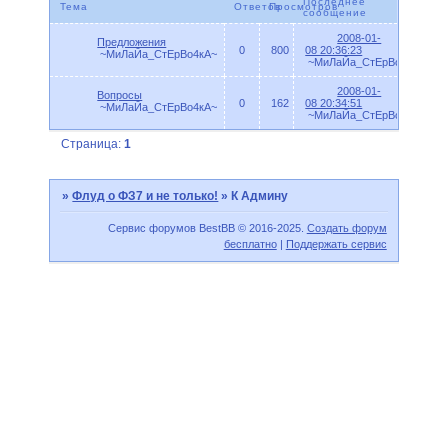
Последнее
Тема
Ответов
Просмотров
сообщение
2008-01-
Предложения
0
800
08 20:36:23
~МиЛаЙа_СтЕрВо4кА~
~МиЛаЙа_СтЕрВо4кА~
2008-01-
Вопросы
0
162
08 20:34:51
~МиЛаЙа_СтЕрВо4кА~
~МиЛаЙа_СтЕрВо4кА~
Страница:
1
»
Флуд о ФЗ7 и не только!
»
К Админу
Сервис форумов BestBB © 2016-2025.
Создать форум
бесплатно
|
Поддержать сервис