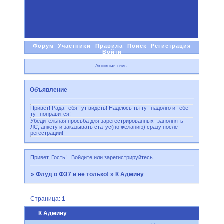
Форум
Участники
Правила
Поиск
Регистрация
Войти
Активные темы
Объявление
Привет! Рада тебя тут видеть! Надеюсь ты тут надолго и тебе
тут понравится!
Убедительная просьба для зарегестрированных- заполнять
ЛС, анкету и заказывать статус(по желанию) сразу после
регестрации!
Привет, Гость!
Войдите
или
зарегистрируйтесь
.
»
Флуд о ФЗ7 и не только!
»
К Админу
Страница:
1
К Админу